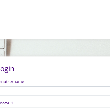
Login
enutzername
asswort