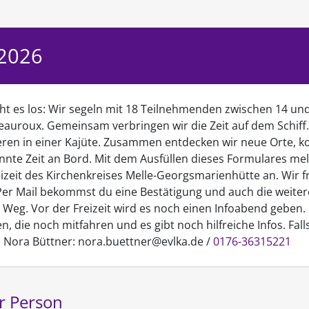
 2026
eht es los: Wir segeln mit 18 Teilnehmenden zwischen 14 un
eauroux. Gemeinsam verbringen wir die Zeit auf dem Schiff.
deren in einer Kajüte. Zusammen entdecken wir neue Orte,
nnte Zeit an Bord. Mit dem Ausfüllen dieses Formulares mel
eizeit des Kirchenkreises Melle-Georgsmarienhütte an. Wir f
 Per Mail bekommst du eine Bestätigung und auch die weite
n Weg. Vor der Freizeit wird es noch einen Infoabend geben
n, die noch mitfahren und es gibt noch hilfreiche Infos. Fal
n Nora Büttner: nora.buettner@evlka.de /
0176-36315221
r Person