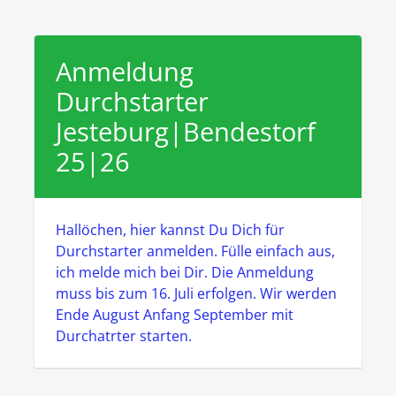
Anmeldung
Durchstarter
Jesteburg|Bendestorf
25|26
Hallöchen, hier kannst Du Dich für
Durchstarter anmelden. Fülle einfach aus,
ich melde mich bei Dir. Die Anmeldung
muss bis zum 16. Juli erfolgen. Wir werden
Ende August Anfang September mit
Durchatrter starten.