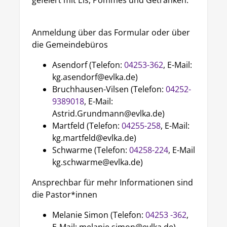
gefeiert mit Eis, Pommes und Getränken.
Anmeldung über das Formular oder über
die Gemeindebüros
Asendorf (Telefon:
04253-362
, E-Mail:
kg.asendorf@evlka.de)
Bruchhausen-Vilsen (Telefon:
04252-
9389018
, E-Mail:
Astrid.Grundmann@evlka.de)
Martfeld (Telefon:
04255-258
, E-Mail:
kg.martfeld@evlka.de)
Schwarme (Telefon:
04258-224
, E-Mail
kg.schwarme@evlka.de)
Ansprechbar für mehr Informationen sind
die Pastor*innen
Melanie Simon (Telefon:
04253 -362
,